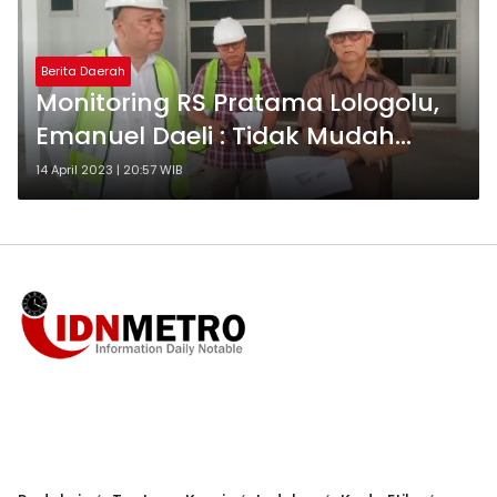
Berita Daerah
Monitoring RS Pratama Lologolu,
Emanuel Daeli : Tidak Mudah
Percaya dengan Laporan
14 April 2023 | 20:57 WIB