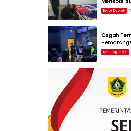
Menepis Is
Berita Daerah
1
Cegah Peny
Pematangs
Uncategorized