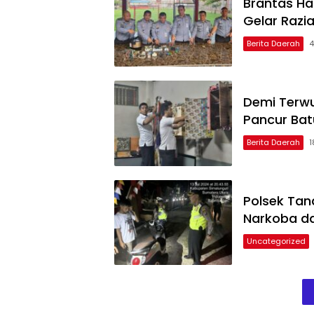
Brantas Hal
Gelar Razi
Berita Daerah
4
Demi Terwu
Pancur Bat
Berita Daerah
1
Polsek Tan
Narkoba d
Uncategorized