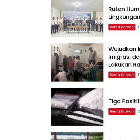
Rutan Humb
Lingkungan
Berita Daerah
1
Wujudkan I
Imigrasi 
Lakukan R
Berita Daerah
1
Tiga Positi
Berita Daerah
2