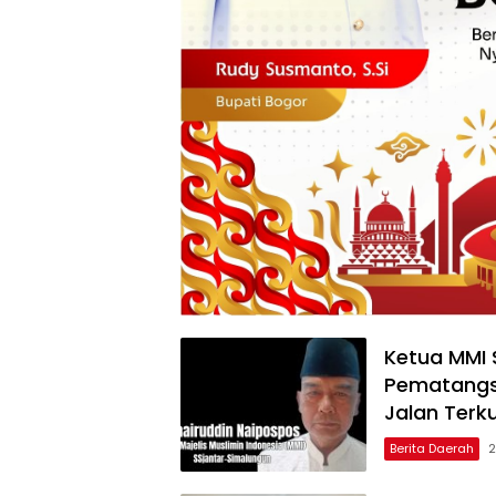
Ketua MMI 
Pematangsi
Jalan Terk
Berita Daerah
2