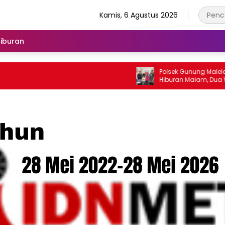
Kamis, 6 Agustus 2026
iburan
Polsek Gunung Malela Gerebek Kam
Hiburan Malam, Dua Wanita Didug
Pengguna Sabu Menangis Saat
Ditangkap