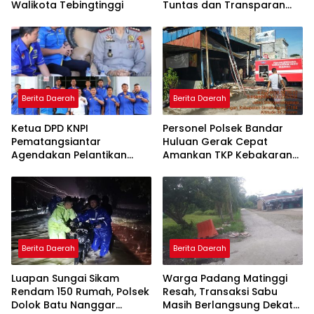
Walikota Tebingtinggi
Tuntas dan Transparan
Kematian Mantan Istri
Polisi di Medan
Berita Daerah
Berita Daerah
Ketua DPD KNPI
Personel Polsek Bandar
Pematangsiantar
Huluan Gerak Cepat
Agendakan Pelantikan
Amankan TKP Kebakaran
Pengurus pada 13 Agustus
Dahsyat Hanguskan Dua
2026 di Lapangan
Ruko Prabot dan Elektronik
Pariwisata, Sekitar Tugu
di Perdagangan, Kerugian
Becak
Capai Rp1,5 Miliar
Berita Daerah
Berita Daerah
Luapan Sungai Sikam
Warga Padang Matinggi
Rendam 150 Rumah, Polsek
Resah, Transaksi Sabu
Dolok Batu Nanggar
Masih Berlangsung Dekat