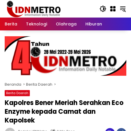
Langsung
ke
konten
Berita
Teknologi
Olahraga
Hiburan
Beranda
Berita Daerah
Berita Daerah
Kapolres Bener Meriah Serahkan Eco
Enzyme kepada Camat dan
Kapolsek