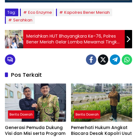
Tag:
Eco Enzyme
Kapolres Bener Meriah
Serahkan
Meriahkan HUT Bhayangkara Ke-76, Polres
Bener Meriah Gelar Lomba Mewarnai Tingkat
Anak TK
Pos Terkait
Berita Daerah
Berita Daerah
Generasi Pemuda Dukung
Pemerhati Hukum Angkat
Visi dan Misi serta Program
Biacara Desak Kapolri Usut