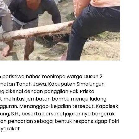
h peristiwa nahas menimpa warga Dusun 2
amatan Tanah Jawa, Kabupaten Simalungun.
g dikenal dengan panggilan Pak Priska
at melintasi jembatan bambu menuju ladang
ngguran. Menanggapi kejadian tersebut, Kapolsek
g, S.H., beserta personel jajarannya bergerak
 pencarian sebagai bentuk respons sigap Polri
yarakat.