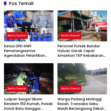
Pos Terkait
Berita Daerah
Berita Daerah
Ketua DPD KNPI
Personel Polsek Bandar
Pematangsiantar
Huluan Gerak Cepat
Agendakan Pelantikan
Amankan TKP Kebakaran
Pengurus pada 13 Agustus
Dahsyat Hanguskan Dua
2026 di Lapangan
Ruko Prabot dan Elektronik
Pariwisata, Sekitar Tugu
di Perdagangan, Kerugian
Becak
Capai Rp1,5 Miliar
Berita Daerah
Berita Daerah
Luapan Sungai Sikam
Warga Padang Matinggi
Rendam 150 Rumah, Polsek
Resah, Transaksi Sabu
Dolok Batu Nanggar
Masih Berlangsung Dekat