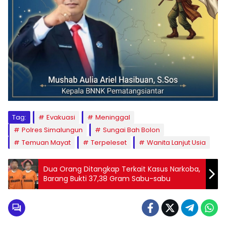
Tag:
Evakuasi
Meninggal
Polres Simalungun
Sungai Bah Bolon
Temuan Mayat
Terpeleset
Wanita Lanjut Usia
Dua Orang Ditangkap Terkait Kasus Narkoba,
Barang Bukti 37,38 Gram Sabu-sabu