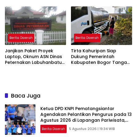
Bergerak Cepat Bantu
Posko Kampung Bebas
Evakuasi Warga
Narkoba
Berita Daerah
Berita Daerah
Janjikan Paket Proyek
Tirta Kahuripan Siap
Laptop, Oknum ASN Dinas
Dukung Pemerintah
Peternakan Labuhanbatu
Kabupaten Bogor Tangani
Diduga Tipu Warga Rp210
Dampak Kemarau
Juta
Baca Juga
Ketua DPD KNPI Pematangsiantar
Agendakan Pelantikan Pengurus pada 13
Agustus 2026 di Lapangan Pariwisata,
Sekitar Tugu Becak
Berita Daerah
5 Agustus 2026 | 19:34 WIB