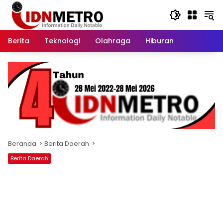
Langsung
ke
konten
Berita
Teknologi
Olahraga
Hiburan
Beranda
Berita Daerah
Berita Daerah