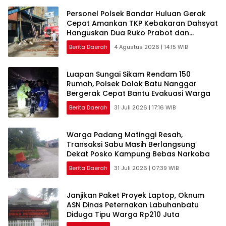
Personel Polsek Bandar Huluan Gerak
Cepat Amankan TKP Kebakaran Dahsyat
Hanguskan Dua Ruko Prabot dan
Elektronik di Perdagangan, Kerugian
Berita Daerah
4 Agustus 2026 | 14:15 WIB
Capai Rp1,5 Miliar
Luapan Sungai Sikam Rendam 150
Rumah, Polsek Dolok Batu Nanggar
Bergerak Cepat Bantu Evakuasi Warga
Berita Daerah
31 Juli 2026 | 17:16 WIB
Warga Padang Matinggi Resah,
Transaksi Sabu Masih Berlangsung
Dekat Posko Kampung Bebas Narkoba
Berita Daerah
31 Juli 2026 | 07:39 WIB
Janjikan Paket Proyek Laptop, Oknum
ASN Dinas Peternakan Labuhanbatu
Diduga Tipu Warga Rp210 Juta