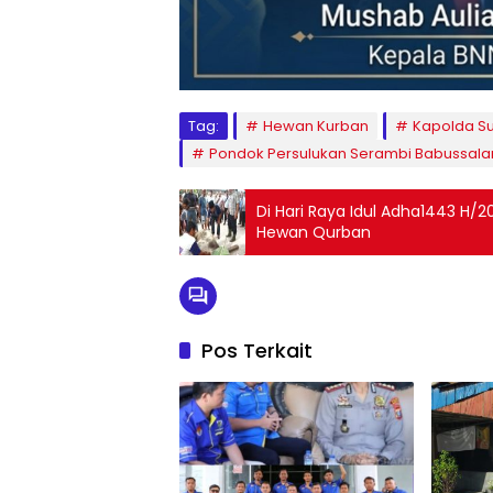
Tag:
Hewan Kurban
Kapolda S
Pondok Persulukan Serambi Babussal
Di Hari Raya Idul Adha1443 H/
Hewan Qurban
Pos Terkait