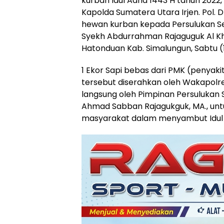
kurban Idul Adha 1443 H tahun 2022, K
Kapolda Sumatera Utara Irjen. Pol. D
hewan kurban kepada Persulukan Se
Syekh Abdurrahman Rajaguguk Al Kh
Hatonduan Kab. Simalungun, Sabtu 
1 Ekor Sapi bebas dari PMK (penyak
tersebut diserahkan oleh Wakapolre
langsung oleh Pimpinan Persulukan
Ahmad Sabban Rajagukguk, MA., untu
masyarakat dalam menyambut Idul 