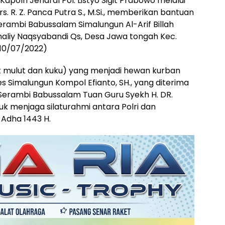
apolri Jendral Pol. Listyo Sigit Prabowo melalui
rs. R. Z. Panca Putra S., M.Si., memberikan bantuan
rambi Babussalam Simalungun Al-Arif Billah
aliy Naqsyabandi Qs, Desa Jawa tongah Kec.
(10/07/2022)
it mulut dan kuku) yang menjadi hewan kurban
s Simalungun Kompol Efianto, SH., yang diterima
 Serambi Babussalam Tuan Guru Syekh H. DR.
k menjaga silaturahmi antara Polri dan
Adha 1443 H.