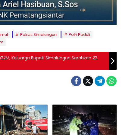
umut
Polres Simalungun
Polri Peduli
am
2022M, Keluarga Bupati Simalungun Serahkan 22