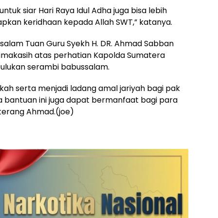
ntuk siar Hari Raya Idul Adha juga bisa lebih
kan keridhaan kepada Allah SWT,” katanya.
ssalam Tuan Guru Syekh H. DR. Ahmad Sabban
imakasih atas perhatian Kapolda Sumatera
sulukan serambi babussalam.
h serta menjadi ladang amal jariyah bagi pak
 bantuan ini juga dapat bermanfaat bagi para
” terang Ahmad.(joe)