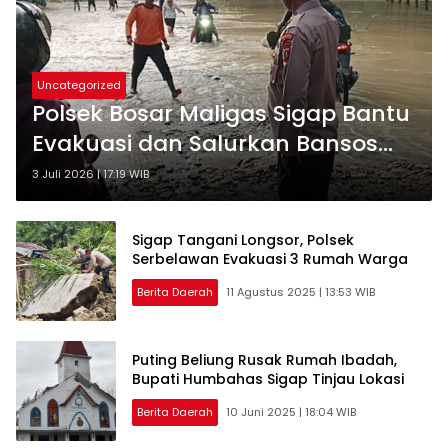
Uncategorized
Polsek Bosar Maligas Sigap Bantu
Evakuasi dan Salurkan Bansos
bagi Korban Banjir
3 Juli 2026 | 17:19 WIB
Sigap Tangani Longsor, Polsek
Serbelawan Evakuasi 3 Rumah Warga
Berita Daerah
11 Agustus 2025 | 13:53 WIB
Puting Beliung Rusak Rumah Ibadah,
Bupati Humbahas Sigap Tinjau Lokasi
Berita Daerah
10 Juni 2025 | 18:04 WIB