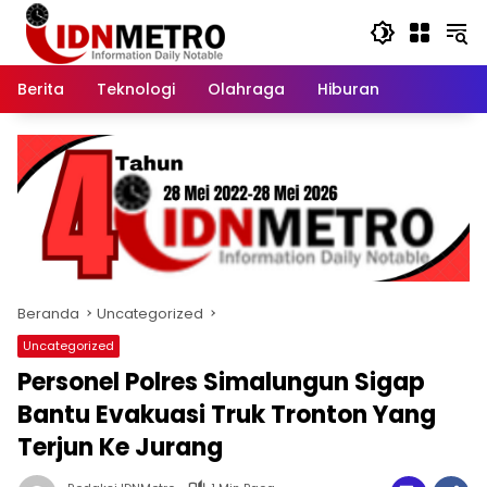
Langsung
ke
konten
Berita
Teknologi
Olahraga
Hiburan
Beranda
Uncategorized
Uncategorized
Personel Polres Simalungun Sigap
Bantu Evakuasi Truk Tronton Yang
Terjun Ke Jurang