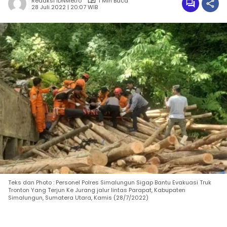
Redaksi IDNMetro
1 Min Baca
28 Juli 2022 | 20:07 WIB
Teks dan Photo : Personel Polres Simalungun Sigap Bantu Evakuasi Truk
Tronton Yang Terjun Ke Jurang jalur lintas Parapat, Kabupaten
Simalungun, Sumatera Utara, Kamis (28/7/2022)