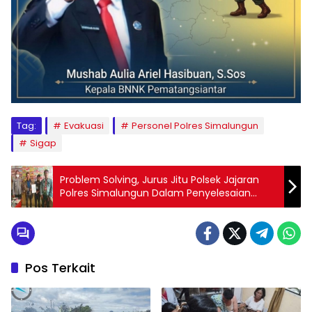
Tag:
Evakuasi
Personel Polres Simalungun
Sigap
Problem Solving, Jurus Jitu Polsek Jajaran
Polres Simalungun Dalam Penyelesaian
Masalah
Pos Terkait