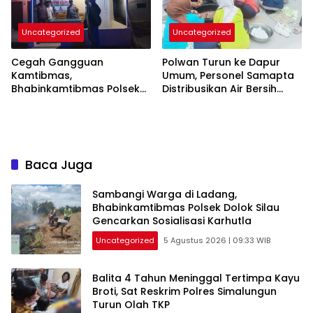
Uncategorized
Uncategorized
Cegah Gangguan
Polwan Turun ke Dapur
Kamtibmas,
Umum, Personel Samapta
Bhabinkamtibmas Polsek
Distribusikan Air Bersih
Bandar Huluan Rutin Cek
bagi Korban Banjir
Pos Kamling Malam Hari
Bandang Dolok Batu
Nanggar
Baca Juga
Sambangi Warga di Ladang,
Bhabinkamtibmas Polsek Dolok Silau
Gencarkan Sosialisasi Karhutla
Uncategorized
5 Agustus 2026 | 09:33 WIB
Balita 4 Tahun Meninggal Tertimpa Kayu
Broti, Sat Reskrim Polres Simalungun
Turun Olah TKP