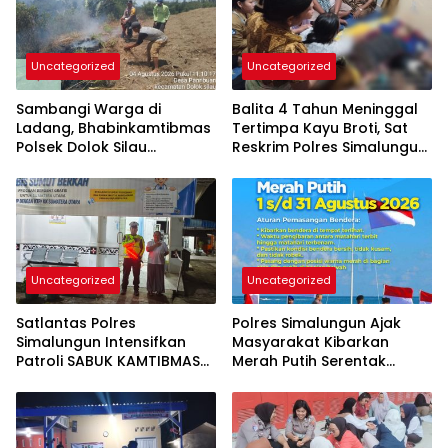
Uncategorized
Uncategorized
Sambangi Warga di
Balita 4 Tahun Meninggal
Ladang, Bhabinkamtibmas
Tertimpa Kayu Broti, Sat
Polsek Dolok Silau
Reskrim Polres Simalungun
Gencarkan Sosialisasi
Turun Olah TKP
Karhutla
Uncategorized
Uncategorized
Satlantas Polres
Polres Simalungun Ajak
Simalungun Intensifkan
Masyarakat Kibarkan
Patroli SABUK KAMTIBMAS
Merah Putih Serentak
di Objek Vital
Sepanjang Agustus 2026